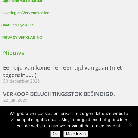
Algemene voorwaarden
Levering en Verzendkosten
Over Eco Cycle B.V.
PRIVACY VERKLARING
Nieuws
Een tijd van komen en een tijd van gaan (met
tegenzin……)
30 december 2025
VERKOOP BELUCHTINGSSTOK BEËINDIGD.
22 juni 2025
Verkoop Tiger Wormeries beëindigd.
We gebruiken cookies om ervoor te zorgen dat onze website
6 januari 2025
zo soepel mogelijk draait. Als je doorgaat met het gebruiken
van de website, gaan we er vanuit dat ermee instemt.
Ok
Meer lezen