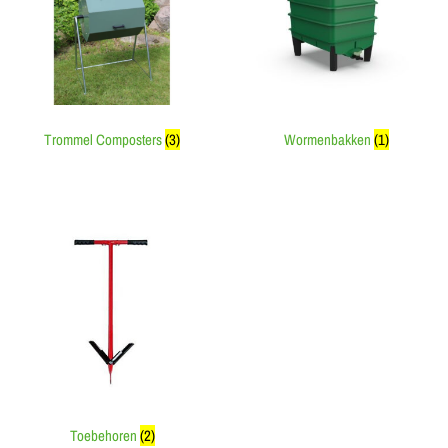
Trommel Composters
(3)
Wormenbakken
(1)
Toebehoren
(2)